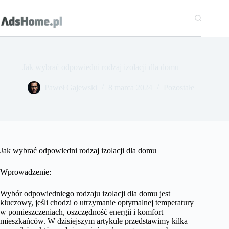
Przejdź
do
treści
Jak wybrać odpowiedni rodzaj izolacji dla domu
Paweł Gajewski
8 marca 2024
Pozostałe
Jak wybrać odpowiedni rodzaj izolacji dla domu
Wprowadzenie:
Wybór odpowiedniego rodzaju izolacji dla domu jest
kluczowy, jeśli chodzi o utrzymanie optymalnej temperatury
w pomieszczeniach, oszczędność energii i komfort
mieszkańców. W dzisiejszym artykule przedstawimy kilka