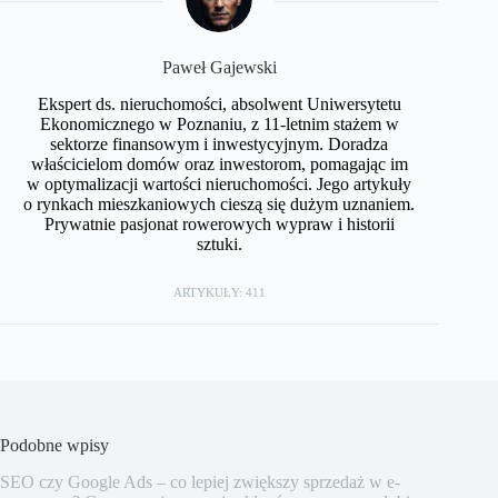
Paweł Gajewski
Ekspert ds. nieruchomości, absolwent Uniwersytetu
Ekonomicznego w Poznaniu, z 11-letnim stażem w
sektorze finansowym i inwestycyjnym. Doradza
właścicielom domów oraz inwestorom, pomagając im
w optymalizacji wartości nieruchomości. Jego artykuły
o rynkach mieszkaniowych cieszą się dużym uznaniem.
Prywatnie pasjonat rowerowych wypraw i historii
sztuki.
ARTYKUŁY: 411
Podobne wpisy
SEO czy Google Ads – co lepiej zwiększy sprzedaż w e-