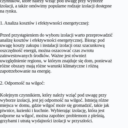
czynników, które należy wziąć pod uwagę przy wyborze
izolacji, a także omówimy popularne rodzaje izolacji dostępne
na rynku.
1. Analiza kosztów i efektywności energetycznej:
Przed przystąpieniem do wyboru izolacji warto przeprowadzić
analizę kosztów i efektywności energetycznej. Biorąc pod
uwagę koszty zakupu i instalacji izolacji oraz szacunkową
oszczędność energii, można oszacować czas zwrotu
zainwestowanych środków. Ważne jest również
uwzględnienie regionu, w którym znajduje się dom, ponieważ
różne obszary mają różne warunki klimatyczne i różną
zapotrzebowanie na energię.
2. Odporność na wilgoć:
Kolejnym czynnikiem, który należy wziąć pod uwagę przy
wyborze izolacji, jest jej odporność na wilgoć. Istnieją różne
miejsca w domu, gdzie wilgoć może się gromadzić, takie jak
piwnice, łazienki i kuchnie. Wybierając izolację, która jest
odporne na wilgoć, można zapobiec problemom z pleśnią,
grzybami i utratą wydajności izolacji w przyszłości.