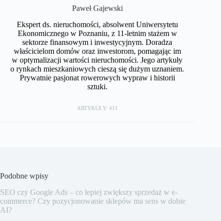
Paweł Gajewski
Ekspert ds. nieruchomości, absolwent Uniwersytetu
Ekonomicznego w Poznaniu, z 11-letnim stażem w
sektorze finansowym i inwestycyjnym. Doradza
właścicielom domów oraz inwestorom, pomagając im
w optymalizacji wartości nieruchomości. Jego artykuły
o rynkach mieszkaniowych cieszą się dużym uznaniem.
Prywatnie pasjonat rowerowych wypraw i historii
sztuki.
ARTYKUŁY: 411
Podobne wpisy
SEO czy Google Ads – co lepiej zwiększy sprzedaż w e-
commerce? Czy pozycjonowanie sklepów ma sens w dobie
AI?