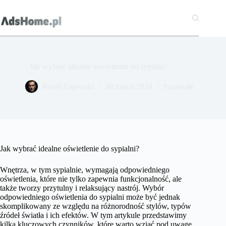
Przejdź
do
treści
Jak wybrać idealne oświetlenie do sypialni?
Paweł Gajewski
30 marca 2024
Pozostałe
Jak wybrać idealne oświetlenie do sypialni?
Wnętrza, w tym sypialnie, wymagają odpowiedniego
oświetlenia, które nie tylko zapewnia funkcjonalność, ale
także tworzy przytulny i relaksujący nastrój. Wybór
odpowiedniego oświetlenia do sypialni może być jednak
skomplikowany ze względu na różnorodność stylów, typów
źródeł światła i ich efektów. W tym artykule przedstawimy
kilka kluczowych czynników, które warto wziąć pod uwagę,