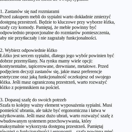
1. Zastanów się nad rozmiarami
Przed zakupem mebli do sypialni warto dokładnie zmierzyć
dostępną przestrzeń. Będzie to kluczowe przy wyborze łóżka,
szafy czy komody. Pamiętaj, że meble powinny być
odpowiednio proporcjonalne do rozmiarów pomieszczenia,
aby nie przytłaczały i nie zagrażały funkcjonalności.
2. Wybierz odpowiednie łóżko
Łóżko jest sercem sypialni, dlatego jego wybór powinien być
dobrze przemyślany. Na rynku mamy wiele opcji:
kontynentalne, tapicerowane, drewniane, metalowe. Przed
podjęciem decyzji zastanów się, jakie masz preferencje
estetyczne oraz jaką funkcjonalność oczekujesz od swojego
łóżka. Jeśli masz ograniczoną przestrzeń, warto rozważyć
łóżko z pojemnikiem na pościel.
3. Dopasuj szafę do swoich potrzeb
Szafa to kolejny ważny element wyposażenia sypialni. Musi
pomieścić ubrania, ale także być ergonomiczna i łatwa w
użytkowaniu. Jeśli masz dużo ubrań, warto rozważyć szafę z
wbudowanym systemem przechowywania, który
maksymalnie wykorzysta dostępną przestrzeń. Pamiętaj
również o funkcjonalności i ergonomii – szafa powinna mieć