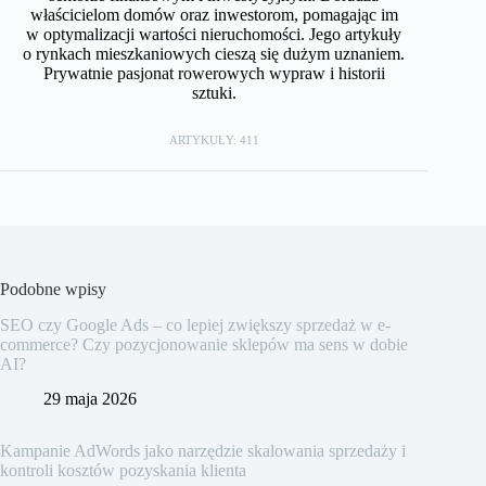
właścicielom domów oraz inwestorom, pomagając im
w optymalizacji wartości nieruchomości. Jego artykuły
o rynkach mieszkaniowych cieszą się dużym uznaniem.
Prywatnie pasjonat rowerowych wypraw i historii
sztuki.
ARTYKUŁY: 411
Podobne wpisy
SEO czy Google Ads – co lepiej zwiększy sprzedaż w e-
commerce? Czy pozycjonowanie sklepów ma sens w dobie
AI?
29 maja 2026
Kampanie AdWords jako narzędzie skalowania sprzedaży i
kontroli kosztów pozyskania klienta