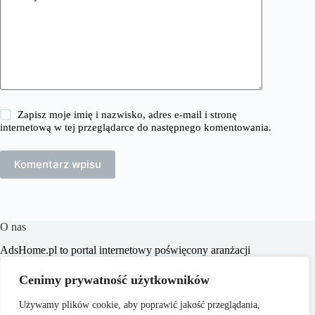
Zapisz moje imię i nazwisko, adres e-mail i stronę
internetową w tej przeglądarce do następnego komentowania.
Komentarz wpisu
O nas
​AdsHome.pl to portal internetowy poświęcony aranżacji
wnętrz i poradom dotyczącym domów i mieszkań. Naszym
celem jest dostarczanie praktycznych wskazówek i inspiracji,
Cenimy prywatność użytkowników
które pomogą czytelnikom w tworzeniu komfortowych i
stylowych przestrzeni życiowych.
Używamy plików cookie, aby poprawić jakość przeglądania,