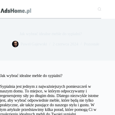
Przejdź
do
treści
Jak wybrać idealne meble do sypialni?
Paweł Gajewski
2 czerwca 2024
Pozostałe
Jak wybrać idealne meble do sypialni?
Sypialnia jest jednym z najważniejszych pomieszczeń w
naszym domu. To miejsce, w którym odpoczywamy i
regenerujemy siły po długim dniu. Dlatego niezwykle istotne
jest, aby wybrać odpowiednie meble, które będą nie tylko
praktyczne, ale także pasujące do naszego stylu i gustu. W
tym artykule przedstawimy kilka porad, które pomogą Ci w
znalezieniu idealnych mebli do Twojej sypialni.