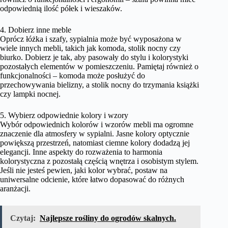
odpowiednią ilość półek i wieszaków.
4. Dobierz inne meble
Oprócz łóżka i szafy, sypialnia może być wyposażona w
wiele innych mebli, takich jak komoda, stolik nocny czy
biurko. Dobierz je tak, aby pasowały do stylu i kolorystyki
pozostałych elementów w pomieszczeniu. Pamiętaj również o
funkcjonalności – komoda może posłużyć do
przechowywania bielizny, a stolik nocny do trzymania książki
czy lampki nocnej.
5. Wybierz odpowiednie kolory i wzory
Wybór odpowiednich kolorów i wzorów mebli ma ogromne
znaczenie dla atmosfery w sypialni. Jasne kolory optycznie
powiększą przestrzeń, natomiast ciemne kolory dodadzą jej
elegancji. Inne aspekty do rozważenia to harmonia
kolorystyczna z pozostałą częścią wnętrza i osobistym stylem.
Jeśli nie jesteś pewien, jaki kolor wybrać, postaw na
uniwersalne odcienie, które łatwo dopasować do różnych
aranżacji.
Czytaj:
Najlepsze rośliny do ogrodów skalnych.