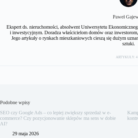
Paweł Gajew
Ekspert ds. nieruchomości, absolwent Uniwersytetu Ekonomiczneg
i inwestycyjnym. Doradza właścicielom domów oraz inwestorom, 
Jego artykuły o rynkach mieszkaniowych cieszą się dużym uznan
sztuki.
ARTYKUŁY: 4
Podobne wpisy
SEO czy Google Ads – co lepiej zwiększy sprzedaż w e-
Kampa
commerce? Czy pozycjonowanie sklepów ma sens w dobie
kontr
AI?
29 maja 2026