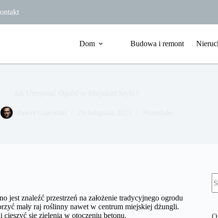
ontakt
Dom
Budowa i remont
Nieruc
Jak Utrzymać Ogród w Miejskim Stylu?
Paweł Gajewski
29 listopada 2023
Pozostałe
B
w
o jest znaleźć przestrzeń na założenie tradycyjnego ogrodu
rzyć mały raj roślinny nawet w centrum miejskiej dżungli.
cieszyć się zielenią w otoczeniu betonu.
O