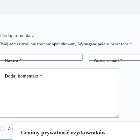
Dodaj komentarz
Twój adres e-mail nie zostanie opublikowany.
Wymagane pola są oznaczone
*
Nazwa
*
Adres e-mail
*
Dodaj komentarz
*
Zapisz moje imię i nazwisko, adres e-mail i stronę internetową w 
Cenimy prywatność użytkowników