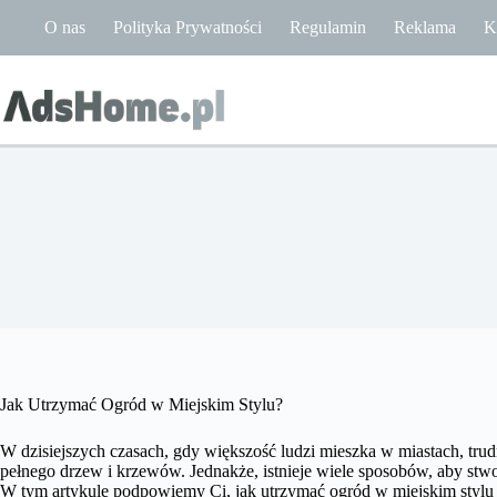
Przejdź
O nas
Polityka Prywatności
Regulamin
Reklama
K
do
treści
Jak Utrzymać Ogród w Miejskim Stylu?
W dzisiejszych czasach, gdy większość ludzi mieszka w miastach, trudn
pełnego drzew i krzewów. Jednakże, istnieje wiele sposobów, aby stwo
W tym artykule podpowiemy Ci, jak utrzymać ogród w miejskim stylu i 