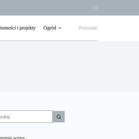
homości i projekty
Ogród
Pozostałe
rak
yników
statnie wpisy