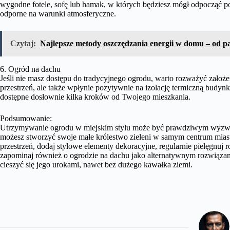
wygodne fotele, sofę lub hamak, w których będziesz mógł odpocząć p
odporne na warunki atmosferyczne.
Czytaj:
Najlepsze metody oszczędzania energii w domu – od pan
6. Ogród na dachu
Jeśli nie masz dostępu do tradycyjnego ogrodu, warto rozważyć założe
przestrzeń, ale także wpłynie pozytywnie na izolację termiczną budyn
dostępne dosłownie kilka kroków od Twojego mieszkania.
Podsumowanie:
Utrzymywanie ogrodu w miejskim stylu może być prawdziwym wyzwan
możesz stworzyć swoje małe królestwo zieleni w samym centrum miast
przestrzeń, dodaj stylowe elementy dekoracyjne, regularnie pielęgnuj
zapominaj również o ogrodzie na dachu jako alternatywnym rozwiązani
cieszyć się jego urokami, nawet bez dużego kawałka ziemi.