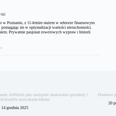
ski
o w Poznaniu, z 11-letnim stażem w sektorze finansowym
pomagając im w optymalizacji wartości nieruchomości.
iem. Prywatnie pasjonat rowerowych wypraw i historii
11
nie AdWords jako narzędzie skalowania sprzedaży i
Domowe pra
oli kosztów pozyskania klienta
20 p
14 grudnia 2025