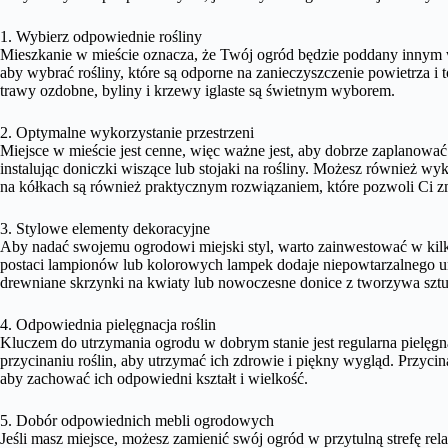
1. Wybierz odpowiednie rośliny
Mieszkanie w mieście oznacza, że Twój ogród będzie poddany innym
aby wybrać rośliny, które są odporne na zanieczyszczenie powietrza i 
trawy ozdobne, byliny i krzewy iglaste są świetnym wyborem.
2. Optymalne wykorzystanie przestrzeni
Miejsce w mieście jest cenne, więc ważne jest, aby dobrze zaplanować
instalując doniczki wiszące lub stojaki na rośliny. Możesz również wy
na kółkach są również praktycznym rozwiązaniem, które pozwoli Ci zmi
3. Stylowe elementy dekoracyjne
Aby nadać swojemu ogrodowi miejski styl, warto zainwestować w kil
postaci lampionów lub kolorowych lampek dodaje niepowtarzalnego u
drewniane skrzynki na kwiaty lub nowoczesne donice z tworzywa szt
4. Odpowiednia pielęgnacja roślin
Kluczem do utrzymania ogrodu w dobrym stanie jest regularna pielęgn
przycinaniu roślin, aby utrzymać ich zdrowie i piękny wygląd. Przyci
aby zachować ich odpowiedni kształt i wielkość.
5. Dobór odpowiednich mebli ogrodowych
Jeśli masz miejsce, możesz zamienić swój ogród w przytulną strefę r