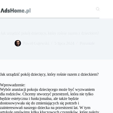
Przejdź
do
treści
Jak urządzić pokój dziecięcy, który rośnie razem z dzieckiem?
Paweł Gajewski
5 lipca 2024
Pozostałe
Jak urządzić pokój dziecięcy, który rośnie razem z dzieckiem?
Wprowadzenie:
Wybór aranżacji pokoju dziecięcego może być wyzwaniem
dla rodziców. Chcemy stworzyć przestrzeń, która nie tylko
będzie estetyczna i funkcjonalna, ale także będzie
dostosowywała się do zmieniających się potrzeb i
zainteresowań naszego dziecka na przestrzeni lat. W tym
artykule omówimy kilka kluczowych czynników, które należy