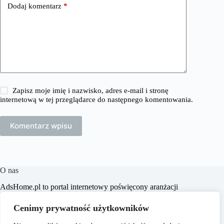
Dodaj komentarz
*
Zapisz moje imię i nazwisko, adres e-mail i stronę
internetową w tej przeglądarce do następnego komentowania.
Komentarz wpisu
O nas
​AdsHome.pl to portal internetowy poświęcony aranżacji
wnętrz i poradom dotyczącym domów i mieszkań. Naszym
celem jest dostarczanie praktycznych wskazówek i inspiracji,
Cenimy prywatność użytkowników
które pomogą czytelnikom w tworzeniu komfortowych i
stylowych przestrzeni życiowych.