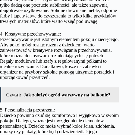
tylko dadzą one poczucie stabilności, ale także zapewnią
długotrwałe użytkowanie. Solidne drewniane meble, odporne
farby i tapety łatwe do czyszczenia to tylko kilka przykładów
trwałych materiałów, które warto wziąć pod uwagę.
4. Kreatywne przechowywanie:
Przechowywanie jest istotnym elementem pokoju dziecięcego.
Aby pokój mógł rosnąć razem z dzieckiem, warto
zainwestować w kreatywne rozwiązania przechowywania,
które można dostosować do zmieniających się potrzeb.
Regały modułowe lub szafy z regulowanymi półkami to
idealne rozwiązanie. Dodatkowo, kosze na zabawki i
organizer na przybory szkolne pomogą utrzymać porządek i
uporządkować przestrzeń.
Czytaj:
Jak założyć ogród warzywny na balkonie?
5. Personalizacja przestrzeni:
Dziecko powinno czuć się komfortowo i wyjątkowo w swoim
pokoju. Dlatego, ważne jest uwzględnienie elementów
personalizacji. Dziecko może wybrać kolor ścian, zdobienia,
obrazy czy plakaty, które będą odzwierciedlać jego