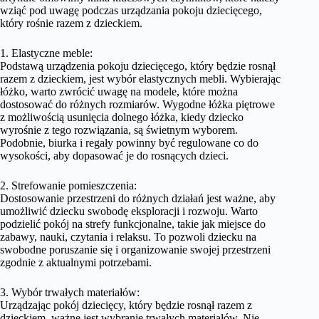
wziąć pod uwagę podczas urządzania pokoju dziecięcego,
który rośnie razem z dzieckiem.
1. Elastyczne meble:
Podstawą urządzenia pokoju dziecięcego, który będzie rosnął
razem z dzieckiem, jest wybór elastycznych mebli. Wybierając
łóżko, warto zwrócić uwagę na modele, które można
dostosować do różnych rozmiarów. Wygodne łóżka piętrowe
z możliwością usunięcia dolnego łóżka, kiedy dziecko
wyrośnie z tego rozwiązania, są świetnym wyborem.
Podobnie, biurka i regały powinny być regulowane co do
wysokości, aby dopasować je do rosnących dzieci.
2. Strefowanie pomieszczenia:
Dostosowanie przestrzeni do różnych działań jest ważne, aby
umożliwić dziecku swobodę eksploracji i rozwoju. Warto
podzielić pokój na strefy funkcjonalne, takie jak miejsce do
zabawy, nauki, czytania i relaksu. To pozwoli dziecku na
swobodne poruszanie się i organizowanie swojej przestrzeni
zgodnie z aktualnymi potrzebami.
3. Wybór trwałych materiałów:
Urządzając pokój dziecięcy, który będzie rosnął razem z
dzieckiem, ważne jest wybranie trwałych materiałów. Nie