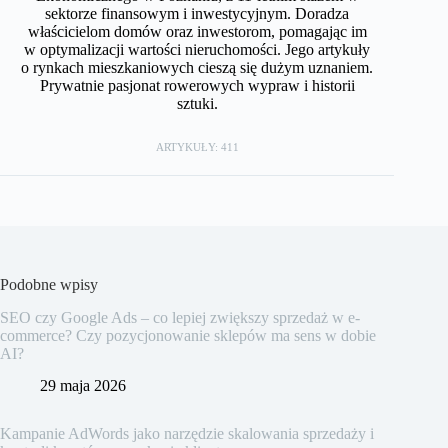
sektorze finansowym i inwestycyjnym. Doradza
właścicielom domów oraz inwestorom, pomagając im
w optymalizacji wartości nieruchomości. Jego artykuły
o rynkach mieszkaniowych cieszą się dużym uznaniem.
Prywatnie pasjonat rowerowych wypraw i historii
sztuki.
ARTYKUŁY: 411
Podobne wpisy
SEO czy Google Ads – co lepiej zwiększy sprzedaż w e-
commerce? Czy pozycjonowanie sklepów ma sens w dobie
AI?
29 maja 2026
Kampanie AdWords jako narzędzie skalowania sprzedaży i