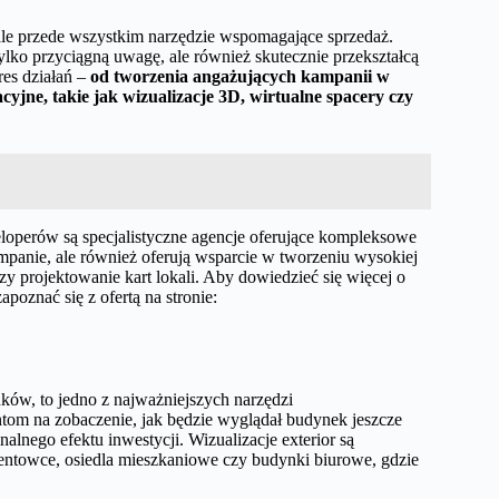
 ale przede wszystkim narzędzie wspomagające sprzedaż.
lko przyciągną uwagę, ale również skutecznie przekształcą
res działań –
od tworzenia angażujących kampanii w
jne, takie jak wizualizacje 3D, wirtualne spacery czy
operów są specjalistyczne agencje oferujące kompleksowe
mpanie, ale również oferują wsparcie w tworzeniu wysokiej
y projektowanie kart lokali. Aby dowiedzieć się więcej o
oznać się z ofertą na stronie:
ynków, to jedno z najważniejszych narzędzi
om na zobaczenie, jak będzie wyglądał budynek jeszcze
lnego efektu inwestycji. Wizualizacje exterior są
entowce, osiedla mieszkaniowe czy budynki biurowe, gdzie