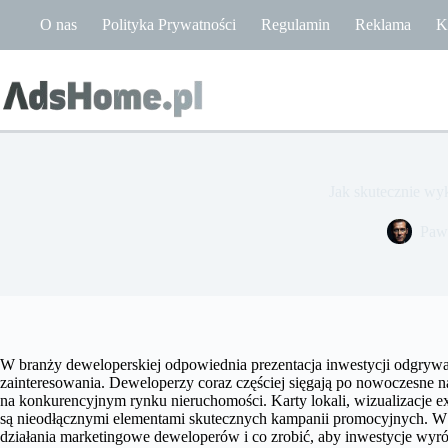
Przejdź
O nas
Polityka Prywatności
Regulamin
Reklama
K
do
treści
Jak skutecznie wyk
Paw
W branży deweloperskiej odpowiednia prezentacja inwestycji odgrywa
zainteresowania. Deweloperzy coraz częściej sięgają po nowoczesne n
na konkurencyjnym rynku nieruchomości. Karty lokali, wizualizacje ex
są nieodłącznymi elementami skutecznych kampanii promocyjnych. W a
działania marketingowe deweloperów i co zrobić, aby inwestycje wyróżn