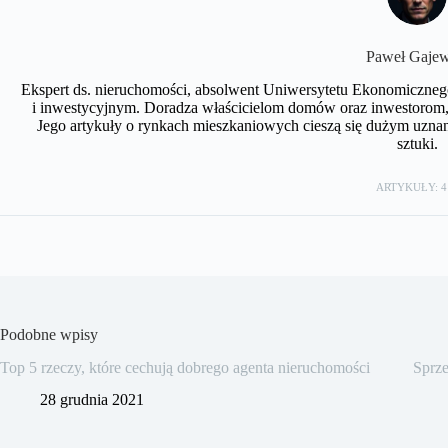
Paweł Gajew
Ekspert ds. nieruchomości, absolwent Uniwersytetu Ekonomiczneg
i inwestycyjnym. Doradza właścicielom domów oraz inwestorom, 
Jego artykuły o rynkach mieszkaniowych cieszą się dużym uznan
sztuki.
ARTYKUŁY: 4
Podobne wpisy
Top 5 rzeczy, które cechują dobrego agenta nieruchomości
Sprze
28 grudnia 2021