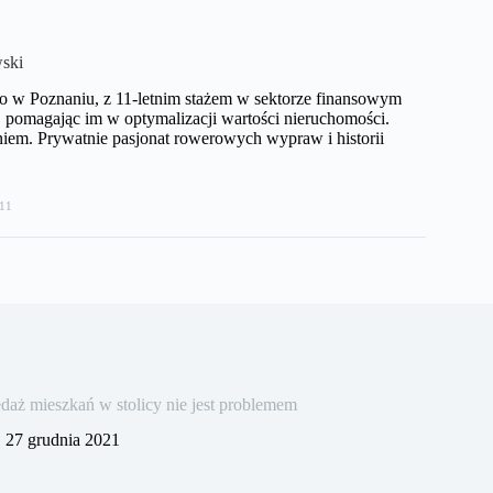
ski
o w Poznaniu, z 11-letnim stażem w sektorze finansowym
pomagając im w optymalizacji wartości nieruchomości.
iem. Prywatnie pasjonat rowerowych wypraw i historii
11
daż mieszkań w stolicy nie jest problemem
27 grudnia 2021