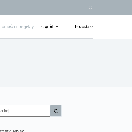
homości i projekty
Ogród
Pozostałe
rak
yników
statnie wpisy