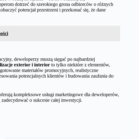
loperom dotrzeć do szerokiego grona odbiorców o różnych
obaczyć potencjał przestrzeni i przekonać się, że dane
ości
ncyjny, deweloperzy muszą sięgać po najbardziej
izacje exterior i interior
to tylko niektóre z elementów,
gotowanie materiałów promocyjnych, realistyczne
eresowania potencjalnych klientów i budowania zaufania do
 oferują kompleksowe usługi marketingowe dla deweloperów,
zadecydować o sukcesie całej inwestycji.