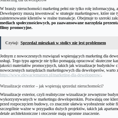
W branży nieruchomości marketing pełni nie tylko rolę informacyjną,
Deweloperzy muszą inwestować w strategie marketingowe, które nie ty
zainteresowanie klientów w realne transakcje. Obejmuje to szeroki zak
mediach społecznościowych, po zaawansowane narzędzia prezentacy
filmy promocyjne.
Czytaj:
Sprzedaż mieszkań w stolicy nie jest problemem
Jednym z nowoczesnych rozwiązań wspierających marketing dla dewel
usługi. Tego typu agencje nie tylko pomagają opracować skuteczne ka
jakości materiałów promocyjnych, takich jak wizualizacje budynków cz
nowoczesnych narzędziach marketingowych dla deweloperów, warto zap
https://www.elewacjemarzen.pl/marketing-dla-deweloperow/
.
Wizualizacje exterior – jak wspierają sprzedaż nieruchomości?
Wizualizacje exterior, czyli realistyczne wizualizacje zewnętrzne bud
wykorzystywanych w marketingu deweloperskim. Pozwalają one klient
przed rozpoczęciem budowy, co znacznie ułatwia wyobrażenie sobie fina
szczególnie ważne w przypadku dużych projektów, takich jak apartam
detale architektoniczne i otoczenie mają ogromne znaczenie.