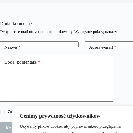
Dodaj komentarz
Twój adres e-mail nie zostanie opublikowany.
Wymagane pola są oznaczone
*
Nazwa
*
Adres e-mail
*
Dodaj komentarz
*
Zapisz moje imię i nazwisko, adres e-mail i stronę internetową w 
Cenimy prywatność użytkowników
Używamy plików cookie, aby poprawić jakość przeglądania,
Komentarz wpisu