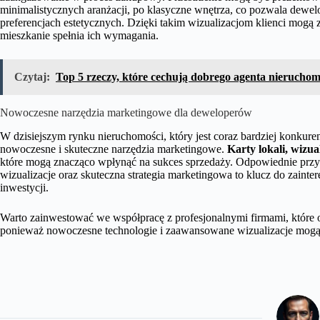
minimalistycznych aranżacji, po klasyczne wnętrza, co pozwala dewe
preferencjach estetycznych. Dzięki takim wizualizacjom klienci mogą z
mieszkanie spełnia ich wymagania.
Czytaj:
Top 5 rzeczy, które cechują dobrego agenta nieruchom
Nowoczesne narzędzia marketingowe dla deweloperów
W dzisiejszym rynku nieruchomości, który jest coraz bardziej konkure
nowoczesne i skuteczne narzędzia marketingowe.
Karty lokali, wizual
które mogą znacząco wpłynąć na sukces sprzedaży. Odpowiednie przy
wizualizacje oraz skuteczna strategia marketingowa to klucz do zaint
inwestycji.
Warto zainwestować we współpracę z profesjonalnymi firmami, które
ponieważ nowoczesne technologie i zaawansowane wizualizacje mogą 