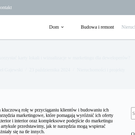
ontakt
Dom
Budowa i remont
Nieruc
orzystać karty lokali i wizualizacje w marketingu dla deweloperów?
eł Gajewski
23 października 2024
Nieruchomości i projekty
B
 kluczową rolę w przyciąganiu klientów i budowaniu ich
w
arzędzia marketingowe, które pomagają wyróżnić ich oferty
terior i interior oraz kompleksowe podejście do marketingu
rtykule przedstawimy, jak te narzędzia mogą wspierać
iały się na tle innych.
O