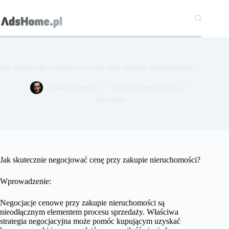
Przejdź
do
treści
Jak skutecznie negocjować cenę przy zakupie nieruchomości?
Paweł Gajewski
15 października 2024
Pozostałe
Jak skutecznie negocjować cenę przy zakupie nieruchomości?
Wprowadzenie:
Negocjacje cenowe przy zakupie nieruchomości są
nieodłącznym elementem procesu sprzedaży. Właściwa
strategia negocjacyjna może pomóc kupującym uzyskać