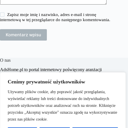
Zapisz moje imię i nazwisko, adres e-mail i stronę
internetową w tej przeglądarce do następnego komentowania.
Komentarz wpisu
O nas
​AdsHome.pl to portal internetowy poświęcony aranżacji
wnętrz i poradom dotyczącym domów i mieszkań. Naszym
celem jest dostarczanie praktycznych wskazówek i inspiracji,
Cenimy prywatność użytkowników
które pomogą czytelnikom w tworzeniu komfortowych i
stylowych przestrzeni życiowych.
Używamy plików cookie, aby poprawić jakość przeglądania,
wyświetlać reklamy lub treści dostosowane do indywidualnych
potrzeb użytkowników oraz analizować ruch na stronie. Kliknięcie
przycisku „Akceptuj wszystkie” oznacza zgodę na wykorzystywanie
przez nas plików cookie.
O nas