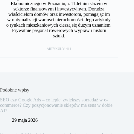
Ekonomicznego w Poznaniu, z 11-letnim stażem w
sektorze finansowym i inwestycyjnym. Doradza
właścicielom domów oraz inwestorom, pomagając im
w optymalizacji wartości nieruchomości. Jego artykuły
o rynkach mieszkaniowych cieszą się dużym uznaniem.
Prywatnie pasjonat rowerowych wypraw i historii
sztuki.
ARTYKUŁY: 411
Podobne wpisy
SEO czy Google Ads – co lepiej zwiększy sprzedaż w e-
commerce? Czy pozycjonowanie sklepów ma sens w dobie
AI?
29 maja 2026