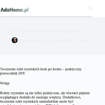
Przejdź
do
treści
DIY: Tworzenie rolet rzymskich krok po kroku
Paweł Gajewski
17 lutego 2024
Pozostałe
Tworzenie rolet rzymskich krok po kroku – praktyczny
przewodnik DIY
Wstęp
Rolety rzymskie są nie tylko praktyczne, ale również pięknie
wyglądające dodatki do naszego wnętrza. Dodatkowo,
tworzenie rolet rzymskich samodzielnie może być