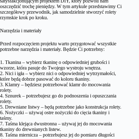
satysfakcjonującym projektem DIY, który pozwoli nam
oszczędzić trochę pieniędzy. W tym artykule przedstawimy Ci
szczegółowy przewodnik, jak samodzielnie stworzyć rolety
rzymskie krok po kroku.
Narzędzia i materiały
Przed rozpoczęciem projektu warto przygotować wszystkie
potrzebne narzędzia i materiały. Będzie Ci potrzebny:
1. Tkanina – wybierz tkaninę o odpowiedniej grubości i
wzorze, która pasuje do Twojego wystroju wnętrza.
2. Nici i igła – wybierz nici o odpowiedniej wytrzymałości,
które będą dobrze pasować do koloru tkaniny.
3. Klamry – będziesz potrzebować klamr do mocowania
rolety.
4. Sznurek – potrzebujesz go do podnoszenia i opuszczania
rolety.
5. Drewniane listwy – będą potrzebne jako konstrukcja rolety.
6. Nożyczki – używaj ostre nożyczki do cięcia tkaniny i
taśmy.
7. Taśma klejąca dwustronna – używaj jej do mocowania
tkaniny do drewnianych listew.
8. Taśma miernicza – potrzebujesz jej do pomiaru długości