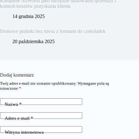
Kampanie AdWords jako narzędzie skalowania sprzedaży i
kontroli kosztów pozyskania klienta
14 grudnia 2025
Domowe pralinki bez stresu z formami do czekoladek
20 października 2025
Dodaj komentarz
Twój adres e-mail nie zostanie opublikowany.
Wymagane pola są
oznaczone
*
Nazwa
*
Adres e-mail
*
Witryna internetowa