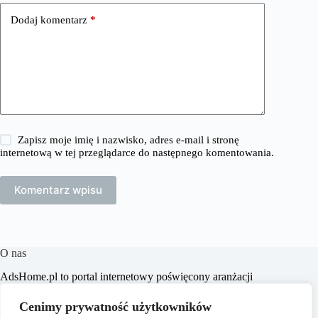
Dodaj komentarz
*
Zapisz moje imię i nazwisko, adres e-mail i stronę
internetową w tej przeglądarce do następnego komentowania.
Komentarz wpisu
O nas
​AdsHome.pl to portal internetowy poświęcony aranżacji
wnętrz i poradom dotyczącym domów i mieszkań. Naszym
celem jest dostarczanie praktycznych wskazówek i inspiracji,
Cenimy prywatność użytkowników
które pomogą czytelnikom w tworzeniu komfortowych i