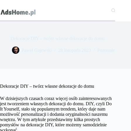
Przejdź
do
treści
Dekoracje DIY – twórz własne dekoracje do domu
Paweł Gajewski
28 listopada 2023
Pozostałe
Dekoracje DIY – twórz własne dekoracje do domu
W dzisiejszych czasach coraz więcej osób zainteresowanych
jest tworzeniem własnych dekoracji do domu. DIY, czyli Do
It Yourself, stało się popularnym trendem, który daje nam
możliwość personalizacji i dodania oryginalności naszemu
wnętrzu. W tym artykule przedstawimy kilka prostych
pomysłów na dekoracje DIY, które możemy samodzielnie
wykonać.