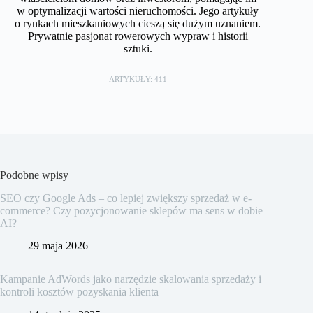
w optymalizacji wartości nieruchomości. Jego artykuły
o rynkach mieszkaniowych cieszą się dużym uznaniem.
Prywatnie pasjonat rowerowych wypraw i historii
sztuki.
ARTYKUŁY: 411
Podobne wpisy
SEO czy Google Ads – co lepiej zwiększy sprzedaż w e-
commerce? Czy pozycjonowanie sklepów ma sens w dobie
AI?
29 maja 2026
Kampanie AdWords jako narzędzie skalowania sprzedaży i
kontroli kosztów pozyskania klienta