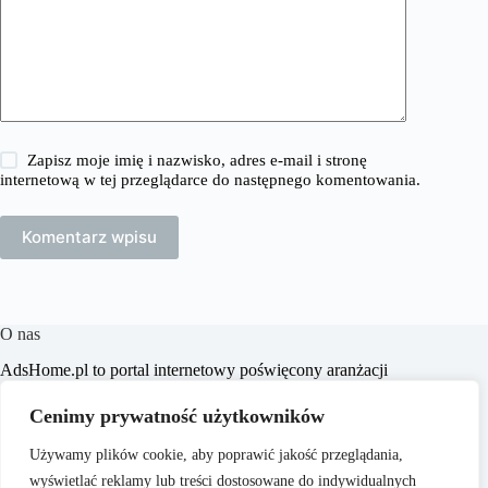
Zapisz moje imię i nazwisko, adres e-mail i stronę
internetową w tej przeglądarce do następnego komentowania.
Komentarz wpisu
O nas
​AdsHome.pl to portal internetowy poświęcony aranżacji
wnętrz i poradom dotyczącym domów i mieszkań. Naszym
celem jest dostarczanie praktycznych wskazówek i inspiracji,
Cenimy prywatność użytkowników
które pomogą czytelnikom w tworzeniu komfortowych i
stylowych przestrzeni życiowych.
Używamy plików cookie, aby poprawić jakość przeglądania,
wyświetlać reklamy lub treści dostosowane do indywidualnych