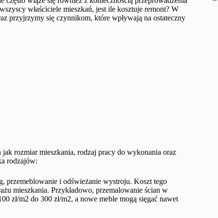
 często wiąże się również z koniecznością przeprowadzenia
wszyscy właściciele mieszkań, jest ile kosztuje remont? W
az przyjrzymy się czynnikom, które wpływają na ostateczny
 jak rozmiar mieszkania, rodzaj pracy do wykonania oraz
ka rodzajów:
 przemeblowanie i odświeżanie wystroju. Koszt tego
rażu mieszkania. Przykładowo, przemalowanie ścian w
100 zł/m2 do 300 zł/m2, a nowe meble mogą sięgać nawet