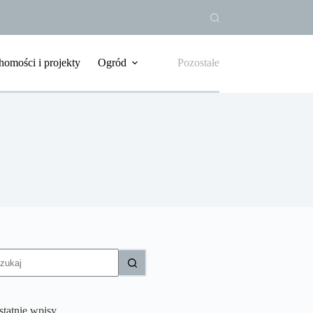
homości i projekty
Ogród
Pozostałe
rak
yników
statnie wpisy