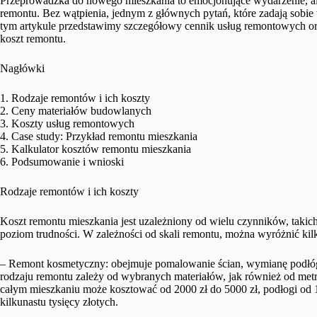
Przeprowadzka do nowego mieszkania to emocjonujące wydarzenie, ale
remontu. Bez wątpienia, jednym z głównych pytań, które zadają sobie 
tym artykule przedstawimy szczegółowy cennik usług remontowych or
koszt remontu.
Nagłówki
1. Rodzaje remontów i ich koszty
2. Ceny materiałów budowlanych
3. Koszty usług remontowych
4. Case study: Przykład remontu mieszkania
5. Kalkulator kosztów remontu mieszkania
6. Podsumowanie i wnioski
Rodzaje remontów i ich koszty
Koszt remontu mieszkania jest uzależniony od wielu czynników, takich
poziom trudności. W zależności od skali remontu, można wyróżnić kil
– Remont kosmetyczny: obejmuje pomalowanie ścian, wymianę podłóg,
rodzaju remontu zależy od wybranych materiałów, jak również od met
całym mieszkaniu może kosztować od 2000 zł do 5000 zł, podłogi od 
kilkunastu tysięcy złotych.