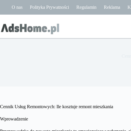
Przejdź
O nas
Polityka Prywatności
Regulamin
Reklama
K
do
treści
Cenn
Cennik Usług Remontowych: Ile kosztuje remont mieszkania
Wprowadzenie