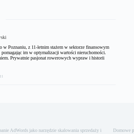
ski
o w Poznaniu, z 11-letnim stażem w sektorze finansowym
pomagając im w optymalizacji wartości nieruchomości.
iem. Prywatnie pasjonat rowerowych wypraw i historii
11
nie AdWords jako narzędzie skalowania sprzedaży i
Domowe pra