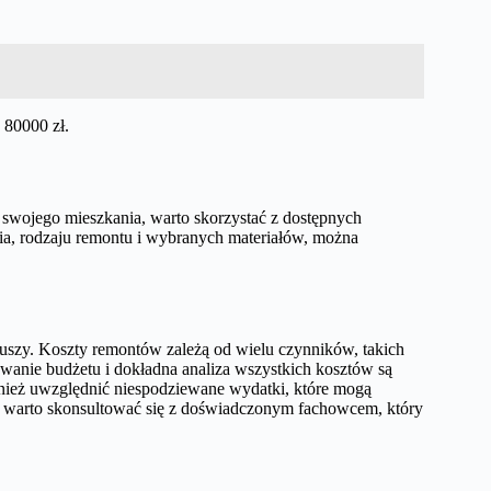
 80000 zł.
 swojego mieszkania, warto skorzystać z dostępnych
ia, rodzaju remontu i wybranych materiałów, można
szy. Koszty remontów zależą od wielu czynników, takich
owanie budżetu i dokładna analiza wszystkich kosztów są
nież uwzględnić niespodziewane wydatki, które mogą
e warto skonsultować się z doświadczonym fachowcem, który