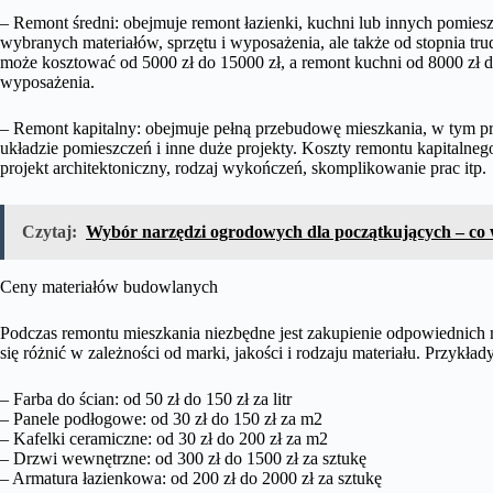
– Remont średni: obejmuje remont łazienki, kuchni lub innych pomiesz
wybranych materiałów, sprzętu i wyposażenia, ale także od stopnia tr
może kosztować od 5000 zł do 15000 zł, a remont kuchni od 8000 zł do
wyposażenia.
– Remont kapitalny: obejmuje pełną przebudowę mieszkania, w tym pra
układzie pomieszczeń i inne duże projekty. Koszty remontu kapitalnego
projekt architektoniczny, rodzaj wykończeń, skomplikowanie prac itp.
Czytaj:
Wybór narzędzi ogrodowych dla początkujących – co 
Ceny materiałów budowlanych
Podczas remontu mieszkania niezbędne jest zakupienie odpowiednich
się różnić w zależności od marki, jakości i rodzaju materiału. Przykł
– Farba do ścian: od 50 zł do 150 zł za litr
– Panele podłogowe: od 30 zł do 150 zł za m2
– Kafelki ceramiczne: od 30 zł do 200 zł za m2
– Drzwi wewnętrzne: od 300 zł do 1500 zł za sztukę
– Armatura łazienkowa: od 200 zł do 2000 zł za sztukę