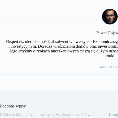
Paweł Gajew
Ekspert ds. nieruchomości, absolwent Uniwersytetu Ekonomiczneg
i inwestycyjnym. Doradza właścicielom domów oraz inwestorom, 
Jego artykuły o rynkach mieszkaniowych cieszą się dużym uznan
sztuki.
ARTYKUŁY: 4
Podobne wpisy
SEO czy Google Ads – co lepiej zwiększy sprzedaż w e-
Kampa