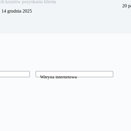
oli kosztów pozyskania klienta
20 p
14 grudnia 2025
Witryna internetowa