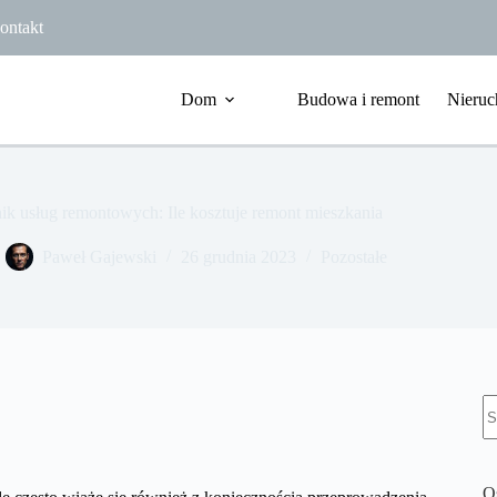
ontakt
Dom
Budowa i remont
Nieruc
ik usług remontowych: Ile kosztuje remont mieszkania
Paweł Gajewski
26 grudnia 2023
Pozostałe
B
w
O