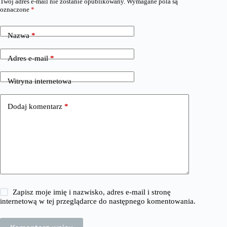
Twój adres e-mail nie zostanie opublikowany.
Wymagane pola są
oznaczone
*
Nazwa
*
Adres e-mail
*
Witryna internetowa
Dodaj komentarz
*
Zapisz moje imię i nazwisko, adres e-mail i stronę
internetową w tej przeglądarce do następnego komentowania.