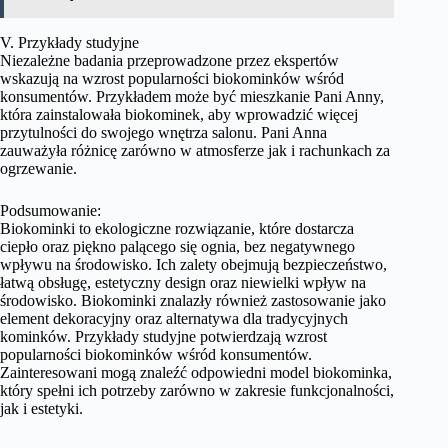
V. Przykłady studyjne
Niezależne badania przeprowadzone przez ekspertów
wskazują na wzrost popularności biokominków wśród
konsumentów. Przykładem może być mieszkanie Pani Anny,
która zainstalowała biokominek, aby wprowadzić więcej
przytulności do swojego wnętrza salonu. Pani Anna
zauważyła różnicę zarówno w atmosferze jak i rachunkach za
ogrzewanie.
Podsumowanie:
Biokominki to ekologiczne rozwiązanie, które dostarcza
ciepło oraz piękno palącego się ognia, bez negatywnego
wpływu na środowisko. Ich zalety obejmują bezpieczeństwo,
łatwą obsługę, estetyczny design oraz niewielki wpływ na
środowisko. Biokominki znalazły również zastosowanie jako
element dekoracyjny oraz alternatywa dla tradycyjnych
kominków. Przykłady studyjne potwierdzają wzrost
popularności biokominków wśród konsumentów.
Zainteresowani mogą znaleźć odpowiedni model biokominka,
który spełni ich potrzeby zarówno w zakresie funkcjonalności,
jak i estetyki.