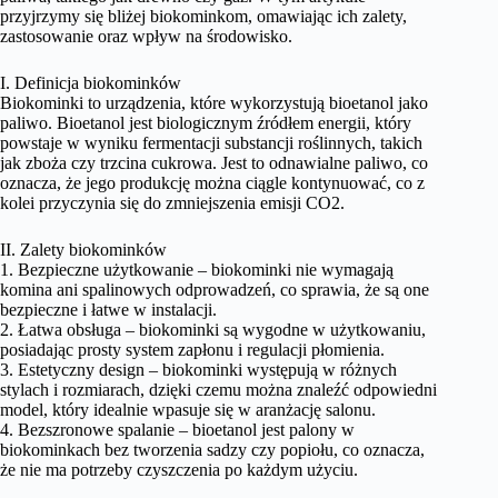
przyjrzymy się bliżej biokominkom, omawiając ich zalety,
zastosowanie oraz wpływ na środowisko.
I. Definicja biokominków
Biokominki to urządzenia, które wykorzystują bioetanol jako
paliwo. Bioetanol jest biologicznym źródłem energii, który
powstaje w wyniku fermentacji substancji roślinnych, takich
jak zboża czy trzcina cukrowa. Jest to odnawialne paliwo, co
oznacza, że jego produkcję można ciągle kontynuować, co z
kolei przyczynia się do zmniejszenia emisji CO2.
II. Zalety biokominków
1. Bezpieczne użytkowanie – biokominki nie wymagają
komina ani spalinowych odprowadzeń, co sprawia, że są one
bezpieczne i łatwe w instalacji.
2. Łatwa obsługa – biokominki są wygodne w użytkowaniu,
posiadając prosty system zapłonu i regulacji płomienia.
3. Estetyczny design – biokominki występują w różnych
stylach i rozmiarach, dzięki czemu można znaleźć odpowiedni
model, który idealnie wpasuje się w aranżację salonu.
4. Bezszronowe spalanie – bioetanol jest palony w
biokominkach bez tworzenia sadzy czy popiołu, co oznacza,
że nie ma potrzeby czyszczenia po każdym użyciu.