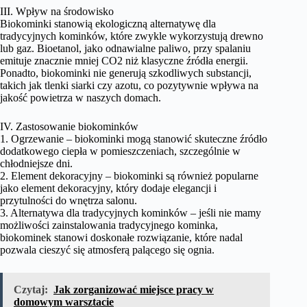
III. Wpływ na środowisko
Biokominki stanowią ekologiczną alternatywę dla
tradycyjnych kominków, które zwykle wykorzystują drewno
lub gaz. Bioetanol, jako odnawialne paliwo, przy spalaniu
emituje znacznie mniej CO2 niż klasyczne źródła energii.
Ponadto, biokominki nie generują szkodliwych substancji,
takich jak tlenki siarki czy azotu, co pozytywnie wpływa na
jakość powietrza w naszych domach.
IV. Zastosowanie biokominków
1. Ogrzewanie – biokominki mogą stanowić skuteczne źródło
dodatkowego ciepła w pomieszczeniach, szczególnie w
chłodniejsze dni.
2. Element dekoracyjny – biokominki są również popularne
jako element dekoracyjny, który dodaje elegancji i
przytulności do wnętrza salonu.
3. Alternatywa dla tradycyjnych kominków – jeśli nie mamy
możliwości zainstalowania tradycyjnego kominka,
biokominek stanowi doskonałe rozwiązanie, które nadal
pozwala cieszyć się atmosferą palącego się ognia.
Czytaj:
Jak zorganizować miejsce pracy w
domowym warsztacie