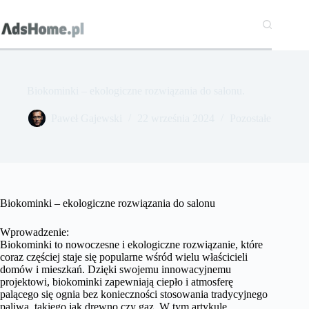
Przejdź
do
treści
Biokominki – ekologiczne rozwiązania do salonu.
Paweł Gajewski
22 września 2024
Pozostałe
Biokominki – ekologiczne rozwiązania do salonu
Wprowadzenie:
Biokominki to nowoczesne i ekologiczne rozwiązanie, które
coraz częściej staje się popularne wśród wielu właścicieli
domów i mieszkań. Dzięki swojemu innowacyjnemu
projektowi, biokominki zapewniają ciepło i atmosferę
palącego się ognia bez konieczności stosowania tradycyjnego
paliwa, takiego jak drewno czy gaz. W tym artykule